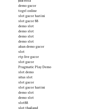
judi bola
demo gacor
togel online
slot gacor hari ini
slot gacor 88
demo slot
demo slot
demo slot
demo slot
akun demo gacor
slot
rtp live gacor
slot gacor
Pragmatic Play Demo
slot demo
situs slot
slot gacor
slot gacor hari ini
demo slot
demo slot
slot88
slot thailand