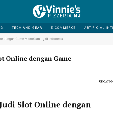
NG
TECH AND GEAR
E-COMMERCE
ARTIFICIAL IN
nline dengan Game MicroGaming di Indonesia
lot Online dengan Game
UNCATEG
Judi Slot Online dengan