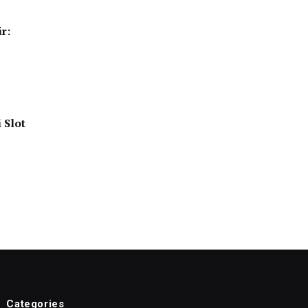
r:
 Slot
Categories