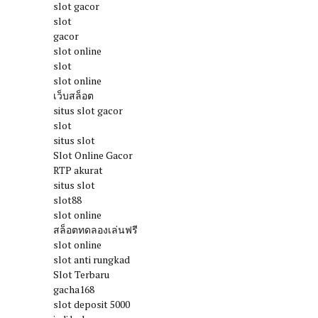
slot gacor
slot
gacor
slot online
slot
slot online
เว็บสล็อต
situs slot gacor
slot
situs slot
Slot Online Gacor
RTP akurat
situs slot
slot88
slot online
สล็อตทดลองเล่นฟรี
slot online
slot anti rungkad
Slot Terbaru
gacha168
slot deposit 5000