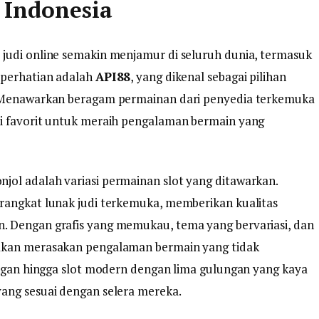
 Indonesia
 judi online semakin menjamur di seluruh dunia, termasuk
 perhatian adalah
API88
, yang dikenal sebagai pilihan
e. Menawarkan beragam permainan dari penyedia terkemuka
si favorit untuk meraih pengalaman bermain yang
jol adalah variasi permainan slot yang ditawarkan.
erangkat lunak judi terkemuka, memberikan kualitas
. Dengan grafis yang memukau, tema yang bervariasi, dan
 akan merasakan pengalaman bermain yang tidak
lungan hingga slot modern dengan lima gulungan yang kaya
yang sesuai dengan selera mereka.