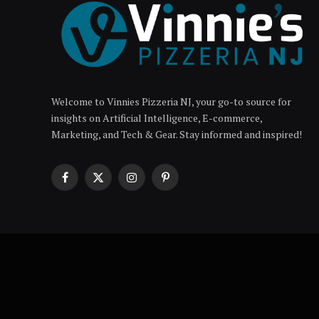
Welcome to Vinnies Pizzeria NJ, your go-to source for
insights on Artificial Intelligence, E-commerce,
Marketing, and Tech & Gear. Stay informed and inspired!
Facebook
X
Instagram
Pinterest
(Twitter)