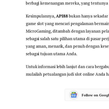
berbagi kemenangan mereka, yang tentuny
Kesimpulannya,
API88
bukan hanya sekadar p
game slot yang mencari pengalaman bermain 
MicroGaming, ditambah dengan layanan pela
sebagai salah satu pilihan utama di pasar per
yang aman, menarik, dan penuh dengan kese
sebagai tujuan utama Anda.
Untuk informasi lebih lanjut dan cara berg
mulailah petualangan judi slot online Anda har
Follow on Goog