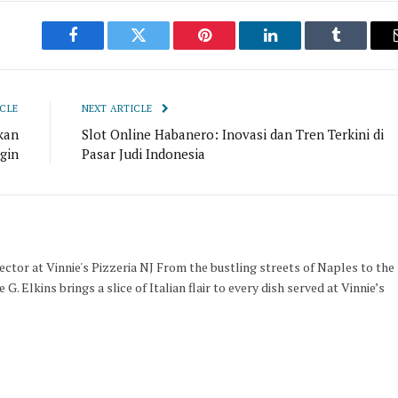
Facebook
Twitter
Pinterest
LinkedIn
Tumblr
CLE
NEXT ARTICLE
kan
Slot Online Habanero: Inovasi dan Tren Terkini di
gin
Pasar Judi Indonesia
ector at Vinnie's Pizzeria NJ From the bustling streets of Naples to the
. Elkins brings a slice of Italian flair to every dish served at Vinnie’s