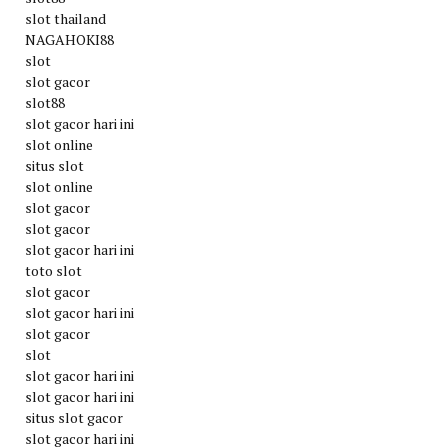
slot thailand
NAGAHOKI88
slot
slot gacor
slot88
slot gacor hari ini
slot online
situs slot
slot online
slot gacor
slot gacor
slot gacor hari ini
toto slot
slot gacor
slot gacor hari ini
slot gacor
slot
slot gacor hari ini
slot gacor hari ini
situs slot gacor
slot gacor hari ini