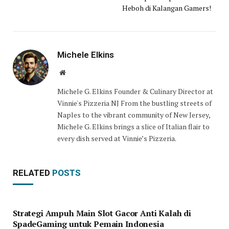
Heboh di Kalangan Gamers!
Michele Elkins
Website
Michele G. Elkins Founder & Culinary Director at
Vinnie's Pizzeria NJ From the bustling streets of
Naples to the vibrant community of New Jersey,
Michele G. Elkins brings a slice of Italian flair to
every dish served at Vinnie’s Pizzeria.
RELATED
POSTS
Strategi Ampuh Main Slot Gacor Anti Kalah di
SpadeGaming untuk Pemain Indonesia