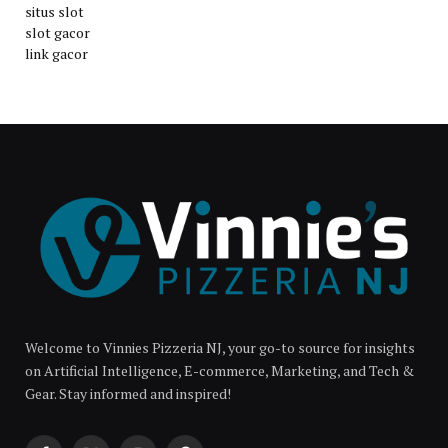
situs slot
slot gacor
link gacor
Welcome to Vinnies Pizzeria NJ, your go-to source for insights
on Artificial Intelligence, E-commerce, Marketing, and Tech &
Gear. Stay informed and inspired!