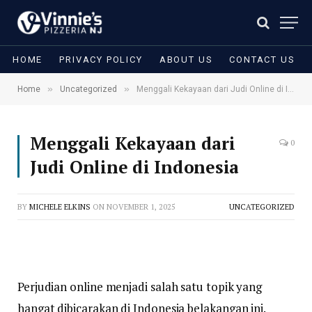
HOME
PRIVACY POLICY
ABOUT US
CONTACT US
»
»
Home
Uncategorized
Menggali Kekayaan dari Judi Online di Indonesia
Menggali Kekayaan dari
0
Judi Online di Indonesia
BY
MICHELE ELKINS
ON
NOVEMBER 1, 2025
UNCATEGORIZED
Perjudian online menjadi salah satu topik yang
hangat dibicarakan di Indonesia belakangan ini.