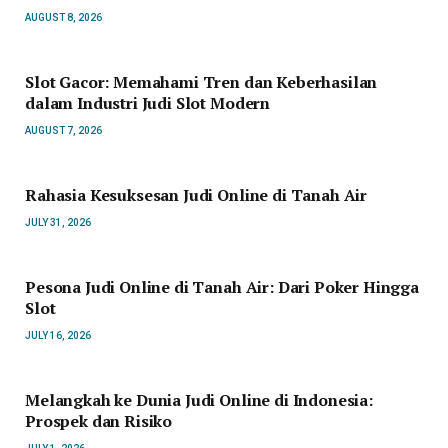
AUGUST 8, 2026
Slot Gacor: Memahami Tren dan Keberhasilan
dalam Industri Judi Slot Modern
AUGUST 7, 2026
Rahasia Kesuksesan Judi Online di Tanah Air
JULY 31, 2026
Pesona Judi Online di Tanah Air: Dari Poker Hingga
Slot
JULY 16, 2026
Melangkah ke Dunia Judi Online di Indonesia:
Prospek dan Risiko